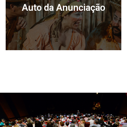
distorcidos das metralhadoras, dos desaparecidos...
Auto da Anunciação
Acessar
Uma comitiva de viajantes sertanejos chega
cantando a vida. Na noite iluminada, uma estrela
cadente os faz relembrar o nascimento de Jesus. Em
canto, verso e prosa contam esta história mítica e
milenar, ressignificando-a nos dias atuais.
Acessar