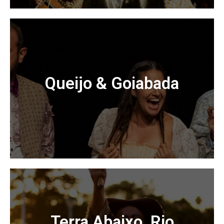
Essa fábula caipira conta a história de uma violeira
curiosa e valente. Aventureira, ela subverte a lógica
do mundo, ao acreditar que não há um lugar
definitivo para as coisas e começa suas viagens...
Queijo & Goiabada
Acessar
Partindo do clássico “Romeu e Julieta”, de William
Shakespeare, e de canções de cunho romântico do
“rei” Roberto Carlos, num ir e vir entre a história de
Terra Abaixo, Rio