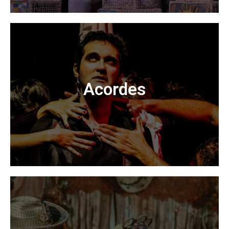
Na noite em que a realidade parece estar diferente, o
velho Silva passeia por sua história relembrando as
belezas de sua infância simples na roça e seu
encontro com a arte de pintar...
Acordes
Acessar
Em 31 de março de 1964, tropas paulistas e mineiras
marcham pela Guanabara. É o começo da
“revolução”? É a Ditadura Militar! Os acordes